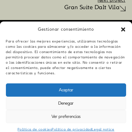
Next project
Gran Suite Dalt Vila
Gestionar consentimiento
Para ofrecer las mejores experiencias, utilizamos tecnologías
como las cookies para almacenar y/o acceder a la información
Projects
del dispositivo. El consentimiento de estas tecnologías nos
Projects
About us
permitirá procesar datos como el comportamiento de navegación
o las identificaciones únicas en este sitio. No consentir o retirar
About us
Contact us
el consentimiento, puede afectar negativamente a ciertas
Contact us
Legal notice
características y funciones.
Legal notice
Política de cookies (UE)
Política de cookies (UE)
Aceptar
Denegar
Ver preferencias
English
Español
(
Spanish
)
Política de cookies
Política de privacidad
Legal notice