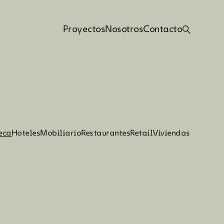
Proyectos
Nosotros
Contacto
Proyectos
Nosotros
Contacto
eca
Hoteles
Mobiliario
Restaurantes
Retail
Viviendas