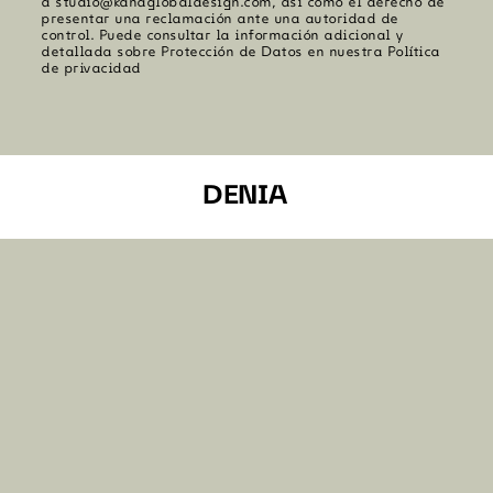
a studio@kanaglobaldesign.com, así como el derecho de
presentar una reclamación ante una autoridad de
control. Puede consultar la información adicional y
detallada sobre Protección de Datos en nuestra Política
de privacidad
DENIA