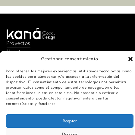
Proyectos
Proyectos
Nosotros
Gestionar consentimiento
Nosotros
Contacto
Contacto
Legal notice
Para ofrecer las mejores experiencias, utilizamos tecnologías como
Legal notice
Política de privacidad
las cookies para almacenar y/o acceder a la información del
dispositivo. El consentimiento de estas tecnologías nos permitirá
Política de privacidad
Política de cookies
procesar datos como el comportamiento de navegación o las
identificaciones únicas en este sitio. No consentir o retirar el
Política de cookies
consentimiento, puede afectar negativamente a ciertas
características y funciones.
Aceptar
English
(
Inglés
)
Español
Denegar