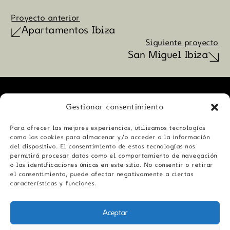
Proyecto anterior
Apartamentos Ibiza
Siguiente proyecto
San Miguel Ibiza
Gestionar consentimiento
Proyectos
Para ofrecer las mejores experiencias, utilizamos tecnologías
como las cookies para almacenar y/o acceder a la información
Proyectos
Nosotros
del dispositivo. El consentimiento de estas tecnologías nos
Nosotros
Contacto
permitirá procesar datos como el comportamiento de navegación
o las identificaciones únicas en este sitio. No consentir o retirar
Contacto
Legal notice
el consentimiento, puede afectar negativamente a ciertas
Legal notice
características y funciones.
Política de privacidad
Política de privacidad
Política de cookies
Aceptar
Política de cookies