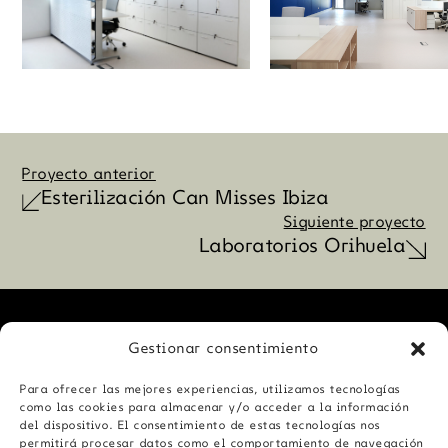
Proyecto anterior
Esterilización Can Misses Ibiza
Siguiente proyecto
Laboratorios Orihuela
Gestionar consentimiento
Proyectos
Para ofrecer las mejores experiencias, utilizamos tecnologías
como las cookies para almacenar y/o acceder a la información
Proyectos
Nosotros
del dispositivo. El consentimiento de estas tecnologías nos
Nosotros
Contacto
permitirá procesar datos como el comportamiento de navegación